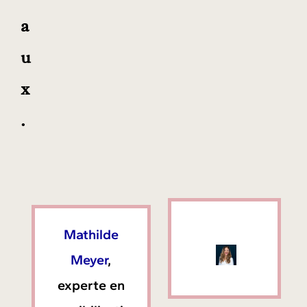
a
u
x
.
Mathilde
Meyer
,
experte en