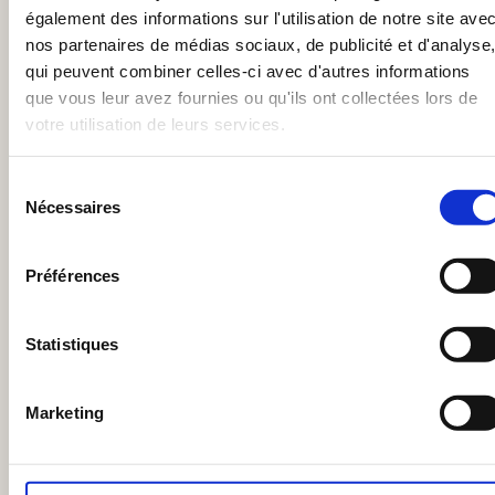
t
également des informations sur l'utilisation de notre site ave
nos partenaires de médias sociaux, de publicité et d'analyse
d
qui peuvent combiner celles-ci avec d'autres informations
que vous leur avez fournies ou qu'ils ont collectées lors de
e
votre utilisation de leurs services.
s
Sélection
Nécessaires
v
du
consentement
a
Préférences
l
Statistiques
e
u
Marketing
r