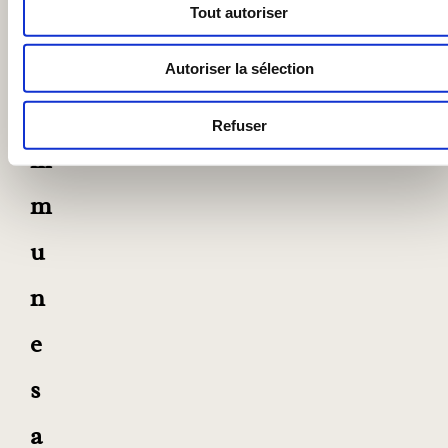
Tout autoriser
s
c
Autoriser la sélection
o
Refuser
m
m
u
n
e
s
a